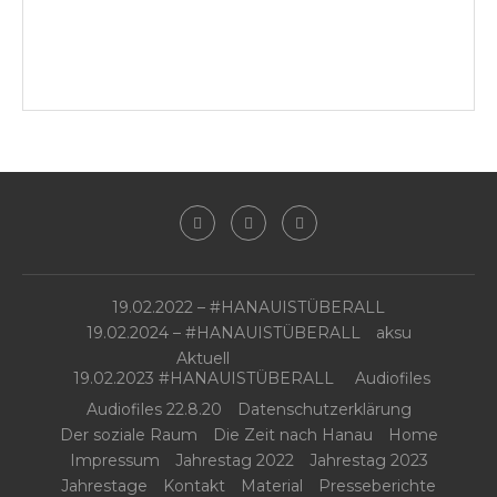
19.02.2022 – #HANAUISTÜBERALL
19.02.2024 – #HANAUISTÜBERALL
aksu
Aktuell
19.02.2023 #HANAUISTÜBERALL
Audiofiles
Audiofiles 22.8.20
Datenschutzerklärung
Der soziale Raum
Die Zeit nach Hanau
Home
Impressum
Jahrestag 2022
Jahrestag 2023
Jahrestage
Kontakt
Material
Presseberichte