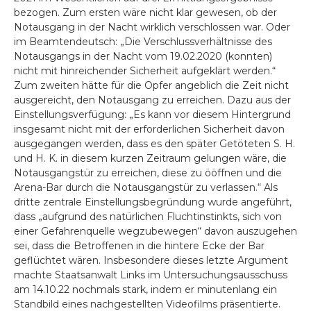
bezogen. Zum ersten wäre nicht klar gewesen, ob der
Notausgang in der Nacht wirklich verschlossen war. Oder
im Beamtendeutsch: „Die Verschlussverhältnisse des
Notausgangs in der Nacht vom 19.02.2020 (konnten)
nicht mit hinreichender Sicherheit aufgeklärt werden.“
Zum zweiten hätte für die Opfer angeblich die Zeit nicht
ausgereicht, den Notausgang zu erreichen. Dazu aus der
Einstellungsverfügung: „Es kann vor diesem Hintergrund
insgesamt nicht mit der erforderlichen Sicherheit davon
ausgegangen werden, dass es den später Getöteten S. H.
und H. K. in diesem kurzen Zeitraum gelungen wäre, die
Notausgangstür zu erreichen, diese zu ööffnen und die
Arena-Bar durch die Notausgangstür zu verlassen.“ Als
dritte zentrale Einstellungsbegründung wurde angeführt,
dass „aufgrund des natürlichen Fluchtinstinkts, sich von
einer Gefahrenquelle wegzubewegen“ davon auszugehen
sei, dass die Betroffenen in die hintere Ecke der Bar
geflüchtet wären. Insbesondere dieses letzte Argument
machte Staatsanwalt Links im Untersuchungsausschuss
am 14.10.22 nochmals stark, indem er minutenlang ein
Standbild eines nachgestellten Videofilms präsentierte.