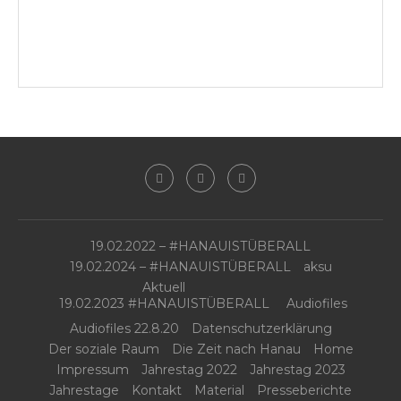
19.02.2022 – #HANAUISTÜBERALL
19.02.2024 – #HANAUISTÜBERALL
aksu
Aktuell
19.02.2023 #HANAUISTÜBERALL
Audiofiles
Audiofiles 22.8.20
Datenschutzerklärung
Der soziale Raum
Die Zeit nach Hanau
Home
Impressum
Jahrestag 2022
Jahrestag 2023
Jahrestage
Kontakt
Material
Presseberichte