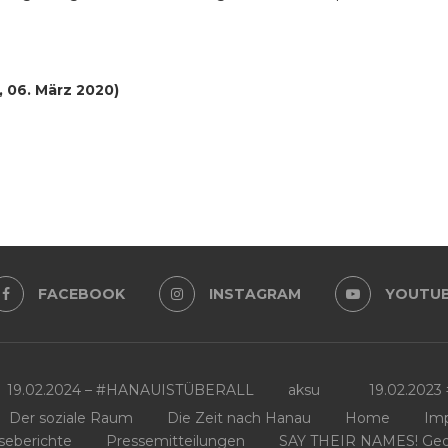
, 06. März 2020)
FACEBOOK
INSTAGRAM
YOUTU
19.02.2024 – #HANAUISTÜBERALL
aksu
19.02.202
Der soziale Raum
Die Zeit nach Hanau
Home
Im
seberichte
Pressemitteilungen
SAY THEIR NAMES! Geden