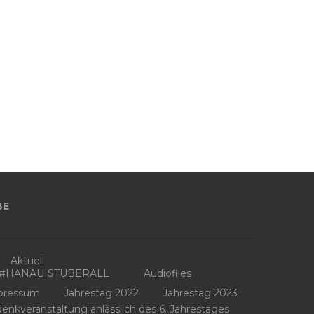
BE
Aktuell
3 #HANAUISTÜBERALL
Audiofiles
pressum
Jahrestag 2022
Jahrestag 2023
kveranstaltung anlässlich des 6. Jahrestages