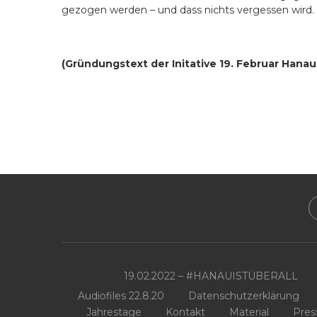
gezogen werden – und dass nichts vergessen wird.
(Gründungstext der Initative 19. Februar Hanau
19.02.2022 – #HANAUISTÜBERALL
Audiofiles 22.8.20
Datenschutzerklärung
Jahrestage
Kontakt
Material
Pres