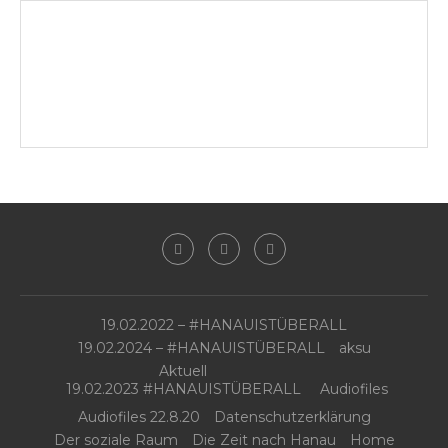
19.02.2022 – #HANAUISTÜBERALL
19.02.2024 – #HANAUISTÜBERALL
aksu
Aktuell
19.02.2023 #HANAUISTÜBERALL
Audiofiles
Audiofiles 22.8.20
Datenschutzerklärung
Der soziale Raum
Die Zeit nach Hanau
Home