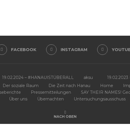
FACEBOOK
INSTAGRAM
YOUTU
19.02.2024 – #HANAUISTÜBERALL
aksu
19.02.202
Der soziale Raum
Die Zeit nach Hanau
Home
Im
seberichte
Pressemitteilungen
SAY THEIR NAMES! Geden
Über uns
Übernachten
Untersuchungsausschuss
NACH OBEN