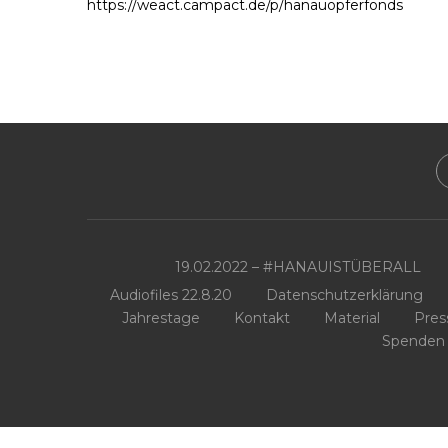
https://weact.campact.de/p/hanauopferfonds
19.02.2022 – #HANAUISTÜBERALL
Audiofiles 22.8.20
Datenschutzerklärung
Jahrestage
Kontakt
Material
Pres
Spenden