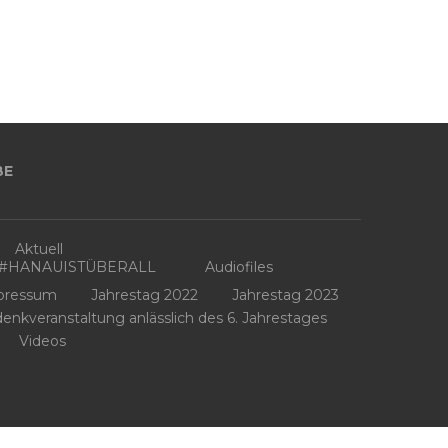
BE
Aktuell
3 #HANAUISTÜBERALL
Audiofiles
pressum
Jahrestag 2022
Jahrestag 2023
kveranstaltung anlässlich des 6. Jahrestages
Videos