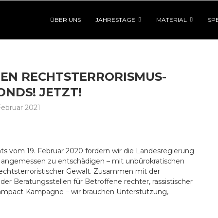
ÜBER UNS
JAHRESTAGE
MATERIAL
SP
NEN RECHTSTERRORISMUS-
NDS! JETZT!
 Februar 2021
tats vom 19. Februar 2020 fordern wir die Landesregierung
n angemessen zu entschädigen – mit unbürokratischen
echtsterroristischer Gewalt. Zusammen mit der
r Beratungsstellen für Betroffene rechter, rassistischer
e campact-Kampagne – wir brauchen Unterstützung,