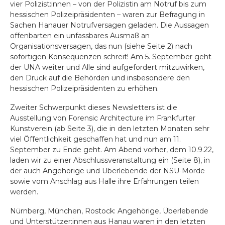
vier Polizist:innen – von der Polizistin am Notruf bis zum
hessischen Polizeipräsidenten – waren zur Befragung in
Sachen Hanauer Notrufversagen geladen. Die Aussagen
offenbarten ein unfassbares Ausmaß an
Organisationsversagen, das nun (siehe Seite 2) nach
sofortigen Konsequenzen schreit! Am 5. September geht
der UNA weiter und Alle sind aufgefordert mitzuwirken,
den Druck auf die Behörden und insbesondere den
hessischen Polizeipräsidenten zu erhöhen.
Zweiter Schwerpunkt dieses Newsletters ist die
Ausstellung von Forensic Architecture im Frankfurter
Kunstverein (ab Seite 3), die in den letzten Monaten sehr
viel Öffentlichkeit geschaffen hat und nun am 11.
September zu Ende geht. Am Abend vorher, dem 10.9.22,
laden wir zu einer Abschlussveranstaltung ein (Seite 8), in
der auch Angehörige und Überlebende der NSU-Morde
sowie vom Anschlag aus Halle ihre Erfahrungen teilen
werden.
Nürnberg, München, Rostock: Angehörige, Überlebende
und Unterstützer:innen aus Hanau waren in den letzten