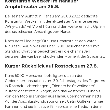
Konstantin Wecker im Hanauer
Amphitheater am 26.8.
Bei seinem Auftritt in Hanau am 26.08.2022 gedachte
Konstantin Wecker mit der aktuellsten Variante seines
„Willy-Lieds“ Vili Viorel Păun und den weiteren acht Opfern
des rassistischen Anschlags von Hanau.
Nach dem Lied begrüßte und umarmte er den Vater
Niculescu Păun, was die über 1200 Besucher:innen mit
Standing Ovations bedachten: ein gleichermaßen
berührender wie beeindruckender Moment der Solidarität.
Kurzer Rückblick auf Rostock zum 27.8.
Rund 5000 Menschen beteiligten sich an der
Gedenkdemonstration zum 30. Jahrestages des Pogroms
in Rostock-Lichtenhagen. „Erinnern heißt verändern“
lautete der zentrale Slogan, den das Rostocker Bündnis
von den Mobilisierungen aus Hanau übernommen hatte.
Auf der Abschlusskundgebung hielt Çetin Gültekin für die
Familien und die Initiative 19. Februar eine Rede, in der er