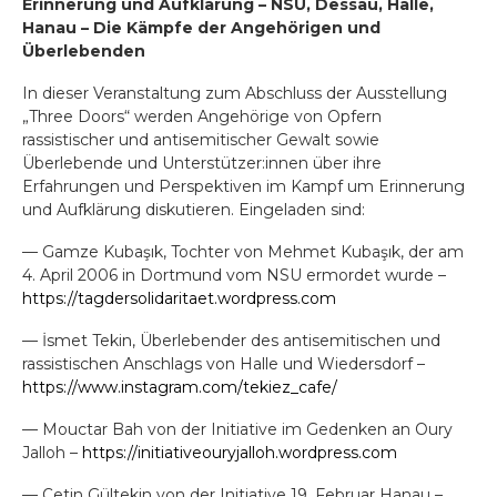
Erinnerung und Aufklärung – NSU, Dessau, Halle,
Hanau – Die Kämpfe der Angeh
ö
rigen und
Überlebenden
In dieser Veranstaltung zum Abschluss der Ausstellung
„Three Doors“ werden Angehörige von Opfern
rassistischer und antisemitischer Gewalt sowie
Überlebende und Unterstützer:innen über ihre
Erfahrungen und Perspektiven im Kampf um Erinnerung
und Aufklärung diskutieren. Eingeladen sind:
— Gamze Kubaşık, Tochter von Mehmet Kubaşık, der am
4. April 2006 in Dortmund vom NSU ermordet wurde –
https://tagdersolidaritaet.wordpress.com
— İsmet Tekin, Überlebender des antisemitischen und
rassistischen Anschlags von Halle und Wiedersdorf –
https://www.instagram.com/tekiez_cafe/
— Mouctar Bah von der Initiative im Gedenken an Oury
Jalloh –
https://initiativeouryjalloh.wordpress.com
— Çetin Gültekin von der Initiative 19. Februar Hanau –