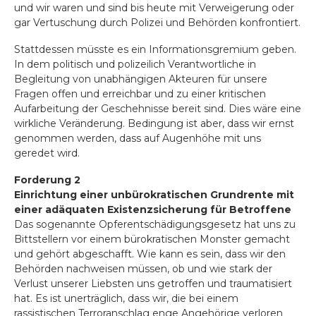
und wir waren und sind bis heute mit Verweigerung oder
gar Vertuschung durch Polizei und Behörden konfrontiert.
Stattdessen müsste es ein Informationsgremium geben.
In dem politisch und polizeilich Verantwortliche in
Begleitung von unabhängigen Akteuren für unsere
Fragen offen und erreichbar und zu einer kritischen
Aufarbeitung der Geschehnisse bereit sind. Dies wäre eine
wirkliche Veränderung. Bedingung ist aber, dass wir ernst
genommen werden, dass auf Augenhöhe mit uns
geredet wird.
Forderung 2
Einrichtung einer unbürokratischen Grundrente mit
einer adäquaten Existenzsicherung für Betroffene
Das sogenannte Opferentschädigungsgesetz hat uns zu
Bittstellern vor einem bürokratischen Monster gemacht
und geh
ö
rt abgeschafft. Wie kann es sein, dass wir den
Beh
ö
rden nachweisen müssen, ob und wie stark der
Verlust unserer Liebsten uns getroffen und traumatisiert
hat. Es ist unerträglich, dass wir, die bei einem
rassistischen Terroranschlag enge Angeh
ö
rige verloren