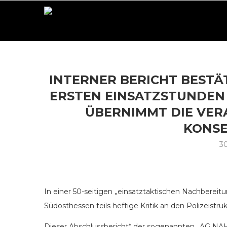
INTERNER BERICHT BESTÄT
ERSTEN EINSATZSTUNDEN A
ÜBERNIMMT DIE VE
KONS
30
In einer 50-seitigen „einsatztaktischen Nachberei
Südosthessen teils heftige Kritik an den Polizeistru
Dieser Abschlussbericht* der sogenannten „AG NAH