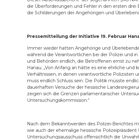
die Überforderungen und Fehler in den ersten drei 
die Schilderungen der Angehörigen und Überleben
Pressemitteilung der Initiative 19. Februar Ha
Immer wieder hatten Angeh
ö
rige und Überlebende
während die Verantwortlichen bei der Polizei und in 
und Beh
ö
rden endlich, die Betroffenen ernst zu n
Hanau. „Von Anfang an hätte es eine ehrliche und 
Verhältnissen, in denen verantwortliche Polizisten 
muss endlich Schluss sein. Die Politik müsste endl
dauerhaften Versuche der hessische Landesregier
zeigen sich die Grenzen parlamentarischer Unters
Untersuchungskommission.
“
Nach dem Bekanntwerden des Polizei-Berichtes mü
wie auch der ehemalige hessische Polizeipräsident
Untersuchungsausschuss offensichtlich die Unwahrh