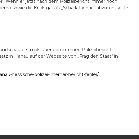
i
“
. Wenn er jetzt nach dem Polizeibericht immer noch
eren sowie die Kritik gar als „Scharlatanerie“ abzutun, sollte
ndschau erstmals über den internen Polizeibericht
atz in Hanau auf der Webseite von „Frag den Staat“ in
nau-hessische-polizei-interner-bericht-fehler/