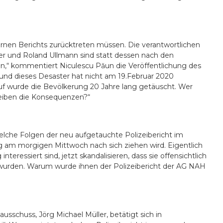
ernen Berichts zurücktreten müssen. Die verantwortlichen
ler und Roland Ullmann sind statt dessen nach den
en,“ kommentiert Niculescu Păun die Ver
ö
ffentlichung des
 und dieses Desaster hat nicht am 19.Februar 2020
uf wurde die Bevölkerung 20 Jahre lang getäuscht. Wer
leiben die Konsequenzen?“
welche Folgen der neu aufgetauchte Polizeibericht im
g am morgigen Mittwoch nach sich ziehen wird. Eigentlich
teressiert sind, jetzt skandalisieren, dass sie offensichtlich
wurden. Warum wurde ihnen der Polizeibericht der AG NAH
usschuss, J
ö
rg Michael M
ü
ller, bet
ätigt sich in