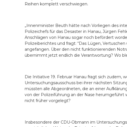
Reihen komplett verschwiegen.
„Innenminister Beuth hätte nach Vorliegen des int
Polizeichefs für das Desaster in Hanau, Jürgen Feh
Anschlägen von Hanau sogar noch bef
ö
rdert word
Polizeiberichtes und fragt: “Das Lügen, Vertuschen
angefangen. Über den nicht funktionierenden Notr
übernimmt jetzt endlich die Verantwortung? Wo b
Die Initiative 19. Februar Hanau fragt sich zudem, 
Untersuchungsausschuss bei ihrer nächsten Sitzun
müssten alle Abgeordneten, die an einer Aufklärung in
von der Polizeiführung an der Nase herumgeführt 
nicht früher vorgelegt?
Insbesondere der CDU-Obmann im Untersuchungsa