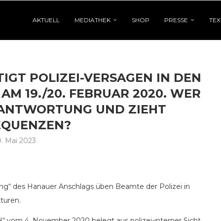
AKTUELL
MEDIATHEK
SHOP
PRESSE
TEX
IGT POLIZEI-VERSAGEN IN DEN
M 19./20. FEBRUAR 2020. WER
RANTWORTUNG UND ZIEHT
EQUENZEN?
. Mai 2023
tung“ des Hanauer Anschlags üben Beamte der Polizei in
kturen.
“ vom 4. November 2020 belegt aus polizei-interner Sicht