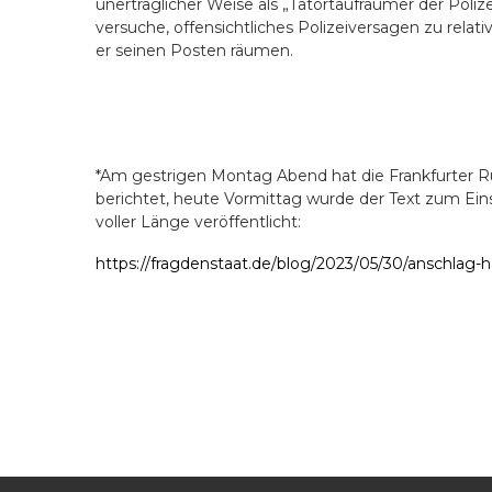
unerträglicher Weise als „Tatortaufräumer der Polize
versuche, offensichtliches Polizeiversagen zu relativi
er seinen Posten räumen.
*Am gestrigen Montag Abend hat die Frankfurter Ru
berichtet, heute Vormittag wurde der Text zum Eins
voller Lä
nge ver
ö
ffentlicht:
https://fragdenstaat.de/blog/2023/05/30/anschlag-ha