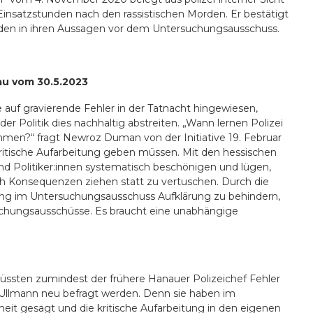
Einsatzstunden nach den rassistischen Morden. Er bestätigt
den in ihren Aussagen vor dem Untersuchungsausschuss.
nau vom 30.5.2023
 auf gravierende Fehler in der Tatnacht hingewiesen,
der Politik dies nachhaltig abstreiten. „Wann lernen Polizei
ehmen?“ fragt Newroz Duman von der Initiative 19. Februar
kritische Aufarbeitung geben müssen. Mit den hessischen
und Politiker:innen systematisch besch
ö
nigen und lügen,
ich Konsequenzen ziehen statt zu vertuschen. Durch die
ung im Untersuchungsausschuss Aufklärung zu behindern,
uchungsausschüsse. Es braucht eine unabhängige
ssten zumindest der frühere Hanauer Polizeichef Fehler
 Ullmann neu befragt werden. Denn sie haben im
eit gesagt und die kritische Aufarbeitung in den eigenen