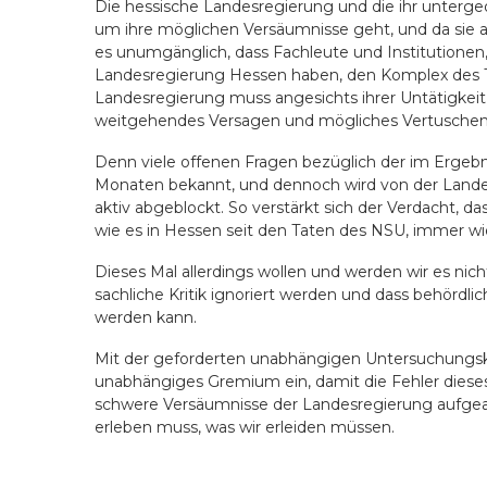
Die hessische Landesregierung und die ihr unterge
um ihre möglichen Versäumnisse geht, und da sie an 
es unumgänglich, dass Fachleute und Institutionen
Landesregierung Hessen haben, den Komplex des T
Landesregierung muss angesichts ihrer Untätigkeit
weitgehendes Versagen und mögliches Vertuschen 
Denn viele offenen Fragen bezüglich der im Ergebni
Monaten bekannt, und dennoch wird von der Landesre
aktiv abgeblockt. So verstärkt sich der Verdacht, d
wie es in Hessen seit den Taten des NSU, immer wie
Dieses Mal allerdings wollen und werden wir es nic
sachliche Kritik ignoriert werden und dass behördli
werden kann.
Mit der geforderten unabhängigen Untersuchungsko
unabhängiges Gremium ein, damit die Fehler diese
schwere Versäumnisse der Landesregierung aufgearb
erleben muss, was wir erleiden müssen.