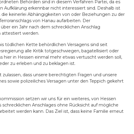
ordneten Behörden sind in diesem Verfahren Partei, da es
Aufklärung erkennbar nicht interessiert sind. Deshalb ist
, die keinerlei Abhängigkeiten von oder Beziehungen zu der
erroranschlags von Hanau aufarbeiten. Der
 über ein Jahr nach dem schrecklichen Anschlag
attestiert werden.
s tödlichen Kette behördlichen Versagens sind seit
gierung alle Kritik totgeschwiegen, bagatellisiert oder
ass hier in Hessen einmal mehr etwas vertuscht werden soll,
der zu erleben und zu beklagen ist.
ht zulassen, dass unsere berechtigten Fragen und unsere
ches sowie polizeiliches Versagen unter den Teppich gekehrt
mmission setzen wir uns für ein weiteres, von Hessen
s schrecklichen Anschlages ohne Rücksicht auf mögliche
eitet werden kann. Das Ziel ist, dass keine Familie erneut