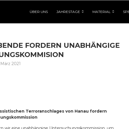
ÜBER UNS
JAHRESTAGE
MATERIAL
SP
BENDE FORDERN UNABHÄNGIGE
UNGSKOMMISION
 März 2021
ssistischen Terroranschlages von Hanau fordern
chungskommission
ern wir eine unabhängige Untersuchungskommission, um