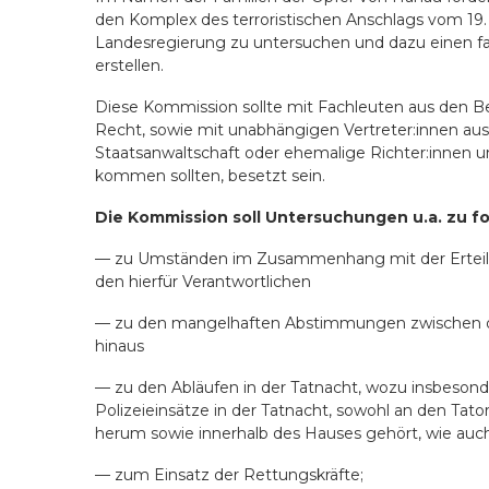
den Komplex des terroristischen Anschlags vom 19
Landesregierung zu untersuchen und dazu einen fakt
erstellen.
Diese Kommission sollte mit Fachleuten aus den Bere
Recht, sowie mit unabhängigen Vertreter:innen aus
Staatsanwaltschaft oder ehemalige Richter:innen u
kommen sollten, besetzt sein.
Die Kommission soll Untersuchungen u.a. zu f
— zu Umständen im Zusammenhang mit der Erteilu
den hierfür Verantwortlichen
— zu den mangelhaften Abstimmungen zwischen de
hinaus
— zu den Abläufen in der Tatnacht, wozu insbeson
Polizeieinsätze in der Tatnacht, sowohl an den Tat
herum sowie innerhalb des Hauses gehört, wie auch
— zum Einsatz der Rettungskräfte;