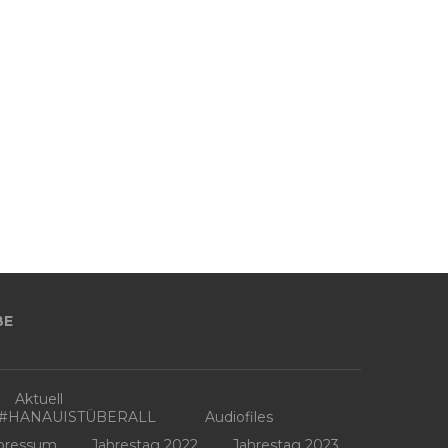
BE
Aktuell
3 #HANAUISTÜBERALL
Audiofiles
pressum
Jahrestag 2022
Jahrestag 2023