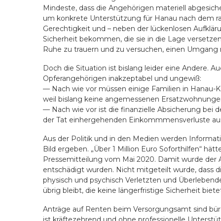
Mindeste, dass die Angehörigen materiell abgesiche
um konkrete Unterstützung für Hanau nach dem rass
Gerechtigkeit und – neben der lückenlosen Aufklärun
Sicherheit bekommen, die sie in die Lage versetzen,
Ruhe zu trauern und zu versuchen, einen Umgang 
Doch die Situation ist bislang leider eine Andere. A
Opferangehörigen inakzeptabel und ungewiß:
— Nach wie vor müssen einige Familien in Hanau-K
weil bislang keine angemessenen Ersatzwohnungen
— Nach wie vor ist die finanzielle Absicherung bei de
der Tat einhergehenden Einkommmensverluste au
Aus der Politik und in den Medien werden Informatio
Bild ergeben. „Über 1 Million Euro Soforthilfen“ hät
Pressemitteilung vom Mai 2020. Damit wurde der A
entschädigt wurden. Nicht mitgeteilt wurde, dass d
physisch und psychisch Verletzten und Überlebend
übrig bleibt, die keine längerfristige Sicherheit biete
Anträge auf Renten beim Versorgungsamt sind bürok
ist kräftezehrend und ohne professionelle Unterstü