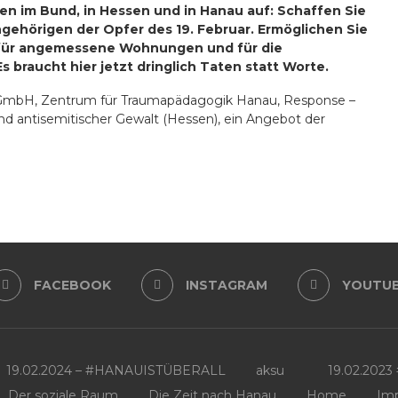
hen im Bund, in Hessen und in Hanau auf: Schaffen Sie
ngehörigen der Opfer des 19. Februar. Ermöglichen Sie
 für angemessene Wohnungen und für die
 braucht hier jetzt dringlich Taten statt Worte.
le gGmbH, Zentrum für Traumapädagogik Hanau, Response –
und antisemitischer Gewalt (Hessen), ein Angebot der
FACEBOOK
INSTAGRAM
YOUTU
19.02.2024 – #HANAUISTÜBERALL
aksu
19.02.202
Der soziale Raum
Die Zeit nach Hanau
Home
Im