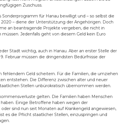
ringfügigen Zuschuss.
 Sonderprogramm für Hanau bewilligt und – so selbst die
t 2020 – diene der Unterstützung der Angehörigen. Doch
umme an beantragende Projekte vergeben, die nicht in
n müssen. Jedenfalls geht von diesem Geld kein Euro
jeder Stadt wichtig, auch in Hanau. Aber an erster Stelle der
19. Februar müssen die dringendsten Bedürfnisse der
n fehlendem Geld scheitern. Für die Familien, die umziehen
ten entstehen. Die Differenz zwischen alter und neuer
aatlichen Stellen unbürokratisch übernommen werden.
inkommensverluste gelten. Die Familien haben Menschen
 haben. Einige Betroffene haben wegen der
n oder sind nun seit Monaten auf Krankengeld angewiesen,
st es die Pflicht staatlicher Stellen, einzuspringen und
agen.