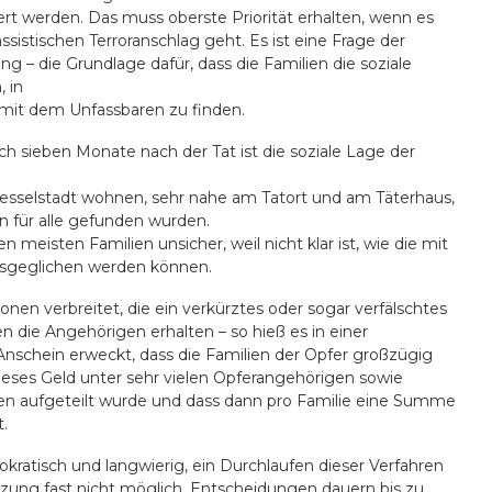
rt werden. Das muss oberste Priorität erhalten, wenn es
istischen Terroranschlag geht. Es ist eine Frage der
g – die Grundlage dafür, dass die Familien die soziale
 in
mit dem Unfassbaren zu finden.
uch sieben Monate nach der Tat ist die soziale Lage der
esselstadt wohnen, sehr nahe am Tatort und am Täterhaus,
 für alle gefunden wurden.
n meisten Familien unsicher, weil nicht klar ist, wie die mit
sgeglichen werden können.
nen verbreitet, die ein verkürztes oder sogar verfälschtes
ten die Angehörigen erhalten – so hieß es in einer
nschein erweckt, dass die Familien der Opfer großzügig
ieses Geld unter sehr vielen Opferangehörigen sowie
en aufgeteilt wurde und dass dann pro Familie eine Summe
t.
ratisch und langwierig, ein Durchlaufen dieser Verfahren
tzung fast nicht möglich. Entscheidungen dauern bis zu