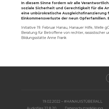
In diesem Sinne fordern wir alle Verantwortlic
soziale Sicherheit und Gerechtigkeit für die A
eine unbürokratische Ausgleichsfinanzierung
Einkommensverluste der neun Opferfamilien. Es
Initiative 19. Februar Hanau, Hanauer Hilfe, Wel
Beratung für Betroffene von rechter, rassistischer 
Bildungsstätte Anne Frank
19.02.2022 – #HANAUISTÜBERALL
Audiofiles 22.8.20
Datenschutzerklärung