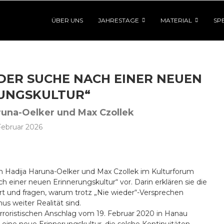
ÜBER UNS
JAHRESTAGE
MATERIAL
SP
 DER SUCHE NACH EINER NEUEN
UNGSKULTUR“
runa-Oelker und Max Czollek
 Februar 2026
n Hadija Haruna-Oelker und Max Czollek im Kulturforum
h einer neuen Erinnerungskultur“ vor. Darin erklären sie die
ert und fragen, warum trotz „Nie wieder“-Versprechen
s weiter Realität sind.
rroristischen Anschlag vom 19. Februar 2020 in Hanau