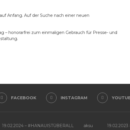
 auf Anfang. Auf der Suche nach einer neuen
erlag – honorarfrei zum einmaligen Gebrauch für Presse- und
taltung.
FACEBOOK
INSTAGRAM
YOUTU
19.02.2024 – #HANAUISTÜBERALL
aksu
19.02.202