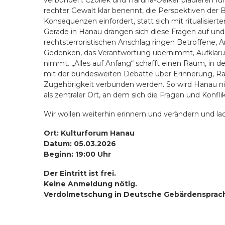
verbunden. Czollek und Haruna-Oelker plädieren für
rechter Gewalt klar benennt, die Perspektiven der B
Konsequenzen einfordert, statt sich mit ritualisie
Gerade in Hanau drängen sich diese Fragen auf un
rechtsterroristischen Anschlag ringen Betroffene, An
Gedenken, das Verantwortung übernimmt, Aufklärun
nimmt. „Alles auf Anfang“ schafft einen Raum, in de
mit der bundesweiten Debatte über Erinnerung, Ras
Zugehörigkeit verbunden werden. So wird Hanau ni
als zentraler Ort, an dem sich die Fragen und Konfli
Wir wollen weiterhin erinnern und verändern und la
Ort: Kulturforum Hanau
Datum: 05.03.2026
Beginn: 19:00 Uhr
Der Eintritt ist frei.
Keine Anmeldung nötig.
Verdolmetschung in Deutsche Gebärdensprac