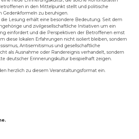
 eine neue Erinnerungskultur, die solche Kontinuitäten
etroffenen in den Mittelpunkt stellt und politische
rten Gedenkformeln zu beruhigen.
d die Lesung erhält eine besondere Bedeutung. Seit dem
gehörige und zivilgesellschaftliche Initiativen um ein
g einfordert und die Perspektiven der Betroffenen ernst
m diese lokalen Erfahrungen nicht isoliert bleiben, sondern
sismus, Antisemitismus und gesellschaftliche
cht als Ausnahme oder Randereignis verhandelt, sondern
kte deutscher Erinnerungskultur beispielhaft zeigen.
den herzlich zu diesem Veranstaltungsformat ein.
he.