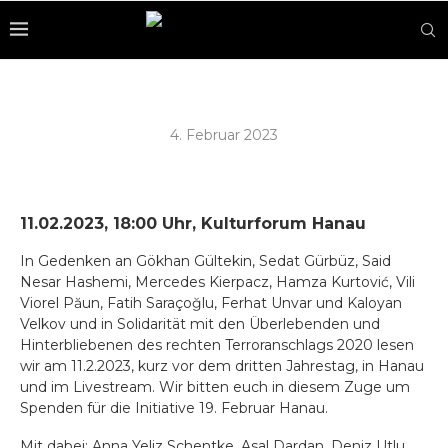
4. Februar 2023
11.02.2023, 18:00 Uhr, Kulturforum Hanau
In Gedenken an Gökhan Gültekin, Sedat Gürbüz, Said
Nesar Hashemi, Mercedes Kierpacz, Hamza Kurtović, Vili
Viorel Păun, Fatih Saraçoğlu, Ferhat Unvar und Kaloyan
Velkov und in Solidarität mit den Überlebenden und
Hinterbliebenen des rechten Terroranschlags 2020 lesen
wir am 11.2.2023, kurz vor dem dritten Jahrestag, in Hanau
und im Livestream. Wir bitten euch in diesem Zuge um
Spenden für die Initiative 19. Februar Hanau.
Mit dabei: Anna Yeliz Schentke, Asal Dardan, Deniz Utlu,