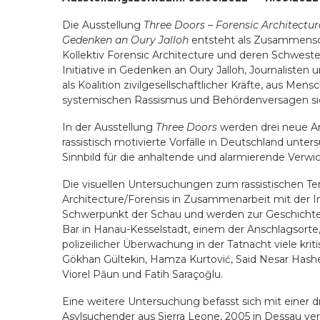
Die Ausstellung
Three Doors – Forensic Architecture/
Gedenken an Oury Jalloh
entsteht als Zusammenschl
Kollektiv Forensic Architecture und deren Schwestera
Initiative in Gedenken an Oury Jalloh, Journalisten u
als Koalition zivilgesellschaftlicher Kräfte, aus Me
systemischen Rassismus und Behördenversagen si
In der Ausstellung
Three Doors
werden drei neue Arb
rassistisch motivierte Vorfälle in Deutschland unter
Sinnbild für die anhaltende und alarmierende Verwic
Die visuellen Untersuchungen zum rassistischen Ter
Architecture/Forensis in Zusammenarbeit mit der Init
Schwerpunkt der Schau und werden zur Geschichte
Bar in Hanau-Kesselstadt, einem der Anschlagsorte
polizeilicher Überwachung in der Tatnacht viele krit
Gökhan Gültekin, Hamza Kurtović, Said Nesar Hashem
Viorel Păun und Fatih Saraçoğlu.
Eine weitere Untersuchung befasst sich mit einer drit
Asylsuchender aus Sierra Leone, 2005 in Dessau ver