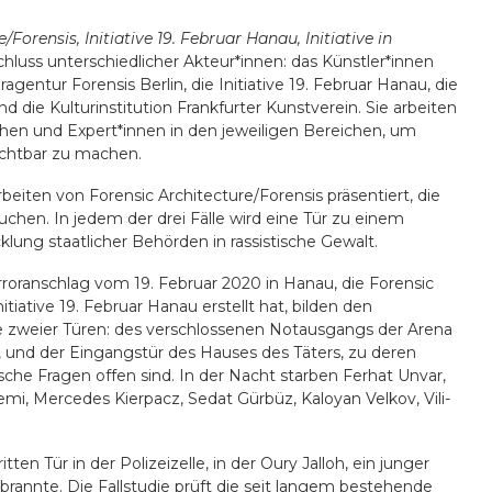
Forensis, Initiative 19. Februar Hanau, Initiative in
uss unterschiedlicher Akteur*innen: das Künstler*innen
gentur Forensis Berlin, die Initiative 19. Februar Hanau, die
nd die Kulturinstitution Frankfurter Kunstverein. Sie arbeiten
nschen und Expert*innen in den jeweiligen Bereichen, um
chtbar zu machen.
eiten von Forensic Architecture/Forensis präsentiert, die
suchen. In jedem der drei Fälle wird eine Tür zu einem
klung staatlicher Behörden in rassistische Gewalt.
roranschlag vom 19. Februar 2020 in Hanau, die Forensic
iative 19. Februar Hanau erstellt hat, bilden den
 zweier Türen: des verschlossenen Notausgangs der Arena
, und der Eingangstür des Hauses des Täters, zu deren
ische Fragen offen sind. In der Nacht starben Ferhat Unvar,
i, Mercedes Kierpacz, Sedat Gürbüz, Kaloyan Velkov, Vili-
ten Tür in der Polizeizelle, in der Oury Jalloh, ein junger
brannte. Die Fallstudie prüft die seit langem bestehende