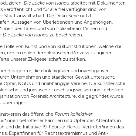
roduzieren.
Die Lücke von Hanau
arbeitet mit Dokumenten
s veröffentlicht und für alle frei verfügbar sind, von
r Staatsanwaltschaft. Die Doku-Serie nutzt
ürfen, Aussagen von Überlebenden und Angehörigen,
*innen des Täters und von Polizeibeamt*innen und
um
Die Lücke von Hanau
zu beschreiben.
te Rolle von Kunst und von Kulturinstitutionen, welche die
en, um im realen demokratischen Prozess zu agieren,
te unserer Zivilgesellschaft zu stärken.
ercheagentur, die dank digitaler und investigativer
urch Unternehmen und staatlicher Gewalt untersucht.
ivile Opfer, NGOs und unabhängige Vereine. Die künstlerische
hnologische und juristische Forschungsweisen und Techniken
rganisation von Forensic Architecture, die gegründet wurde,
 übertragen.
unstverein das öffentliche
Forum kollektiver
er*innen betroffener Familien und Opfer des Attentats in
h und die Initiative 19. Februar Hanau, Vertreter*innen des
ensis, Expert*innen für Rechtsextremismus und Anti-