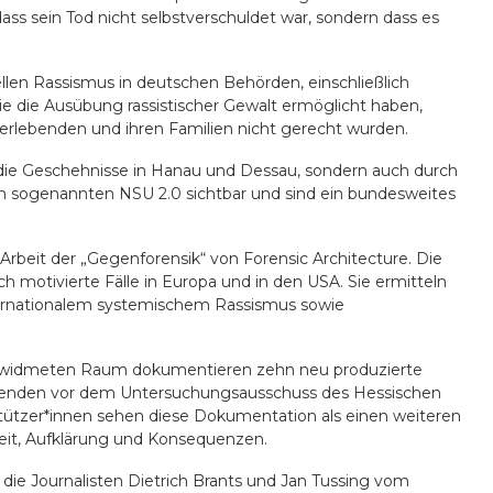
ss sein Tod nicht selbstverschuldet war, sondern dass es
ellen Rassismus in deutschen Behörden, einschließlich
ie die Ausübung rassistischer Gewalt ermöglicht haben,
erlebenden und ihren Familien nicht gerecht wurden.
die Geschehnisse in Hanau und Dessau, sondern auch durch
en sogenannten NSU 2.0 sichtbar und sind ein bundesweites
Arbeit der „Gegenforensik“ von Forensic Architecture. Die
 motivierte Fälle in Europa und in den USA. Sie ermitteln
ternationalem systemischem Rassismus sowie
u gewidmeten Raum dokumentieren zehn neu produzierte
benden vor dem Untersuchungsausschuss des Hessischen
tützer*innen sehen diese Dokumentation als einen weiteren
eit, Aufklärung und Konsequenzen.
die Journalisten Dietrich Brants und Jan Tussing vom