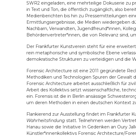
SWR2 eingeladen, eine mehrteilige Dokuserie zu p
in Text und Ton, die öffentlich zugänglich, also bereit
Medienberichten bis hin zu Pressemitteilungen eine
Ermittlungsergebnisse, die Medien wiedergeben d
Nachbarn, Verwandten, Jugendfreund*innen, Kolleg
Behördenvertreter*innen, die von Relevanz sind, 
Der Frankfurter Kunstverein steht für eine erweiter
rein metaphorische und symbolische Ebene verlass
demokratische Strukturen zu verteidigen und die Wer
Forensic Architecture ist eine 2011 gegründete Rech
Methodiken und Technologien Spuren der Gewalt d
Forensic Architecture arbeitet ausschließlich für z
Arbeit des Kollektivs setzt wissenschaftliche, tec
ein. Forensis ist die in Berlin ansässige Schwestero
um deren Methoden in einen deutschen Kontext zu
Flankierend zur Ausstellung findet im Frankfurter K
Wahrheitsfindung
statt. Teilnehmen werden Vertret
Hanau sowie die Initiative In Gedenken an Oury Jallo
Künstler*innenkollektivs Forensic Architecture/For