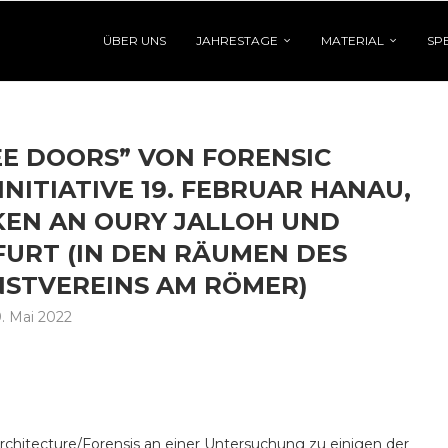
ÜBER UNS
JAHRESTAGE
MATERIAL
SP
E DOORS” VON FORENSIC
NITIATIVE 19. FEBRUAR HANAU,
NKEN AN OURY JALLOH UND
URT (IN DEN RÄUMEN DES
STVEREINS AM RÖMER)
. Mai 2022
chitecture/Forensis an einer Untersuchung zu einigen der