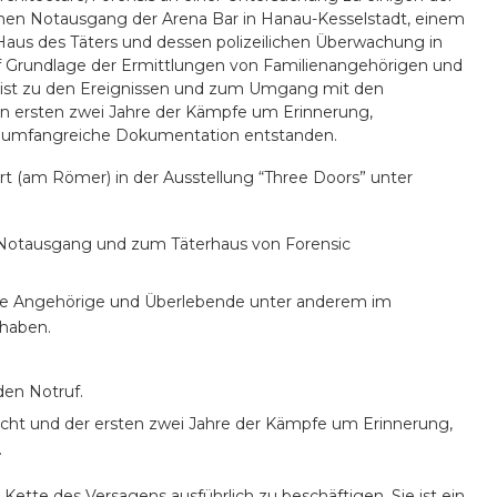
enen Notausgang der Arena Bar in Hanau-Kesselstadt, einem
Haus des Täters und dessen polizeilichen Überwachung in
auf Grundlage der Ermittlungen von Familienangehörigen und
m ist zu den Ereignissen und zum Umgang mit den
n ersten zwei Jahre der Kämpfe um Erinnerung,
 umfangreiche Dokumentation entstanden.
t (am Römer) in der Ausstellung “Three Doors” unter
Notausgang und zum Täterhaus von Forensic
die Angehörige und Überlebende unter anderem im
 haben.
en Notruf.
nacht und der ersten zwei Jahre der Kämpfe um Erinnerung,
.
 Kette des Versagens ausführlich zu beschäftigen. Sie ist ein