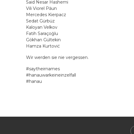
Said Nesar Hashemi
Vili Viorel Păun
Mercedes Kierpacz
Sedat Gürbüz
Kaloyan Velkov
Fatih Saraçoğlu
Gökhan Gültekin
Hamza Kurtović
Wir werden sie nie vergessen.
#saytheirnames
#hanauwarkeineinzelfall
#hanau