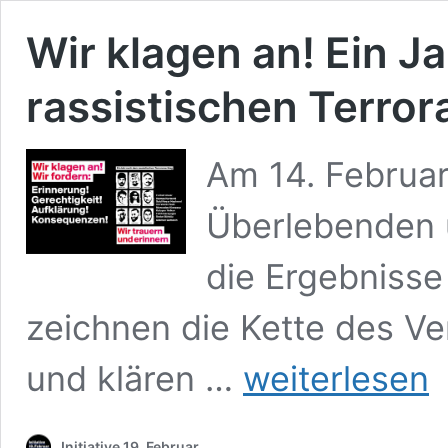
Wir klagen an! Ein J
rassistischen Terro
Am 14. Februar
Überlebenden un
die Ergebnisse
zeichnen die Kette des V
Wir
und klären …
weiterlesen
klagen
an!
Ein
Initiative 19. Februar
Jahr